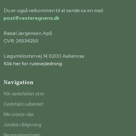
Du er også velkommen til at sende os en mail:
post@vesteregnens.dk
Rabøl Jørgensen ApS
CVR: 26534259
Løgumklostervej 14, 6200 Aabenraa
Klik her for rutevejledning
Navigation
Når dødsfaldet sker
Dødsfald i udlandet
Min sidste vilje
Juridisk rådgivning
Begravelseshjælp