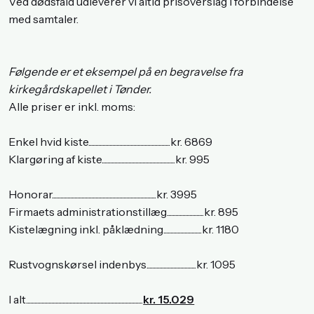
Ved dødsfald udleverer vi altid prisoverslag i forbindelse
med samtaler.​
Følgende er et eksempel på en begravelse fra
kirkegårdskapellet i Tønder.
Alle priser er inkl. moms:
Enkel hvid kiste..........................................................kr. 6869
Klargøring af kiste....................................................kr. 995
Honorar..........................................................................kr. 3995
Firmaets administrationstillæg..........................kr. 895
Kistelægning inkl. påklædning...........................kr. 1180
Rustvognskørsel indenbys...................................kr. 1095
I alt...................................................................................
kr. 15.029