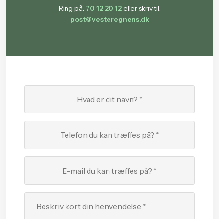
Ring på:
70 12 20 12
eller skriv til:
post@vesteregnens.dk