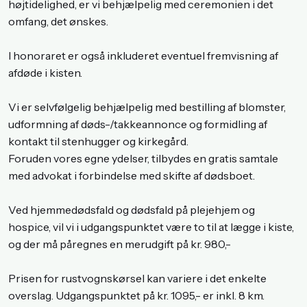
højtidelighed, er vi behjælpelig med ceremonien i det
omfang, det ønskes.
I honoraret er også inkluderet eventuel fremvisning af
afdøde i kisten.
Vi er selvfølgelig behjælpelig med bestilling af blomster,
udformning af døds-/takkeannonce og formidling af
kontakt til stenhugger og kirkegård.
Foruden vores egne ydelser, tilbydes en gratis samtale
med advokat i forbindelse med skifte af dødsboet.
Ved hjemmedødsfald og dødsfald på plejehjem og
hospice, vil vi i udgangspunktet være to til at lægge i kiste,
og der må påregnes en merudgift på kr. 980,-
Prisen for rustvognskørsel kan variere i det enkelte
overslag. Udgangspunktet på kr. 1095,- er inkl. 8 km.