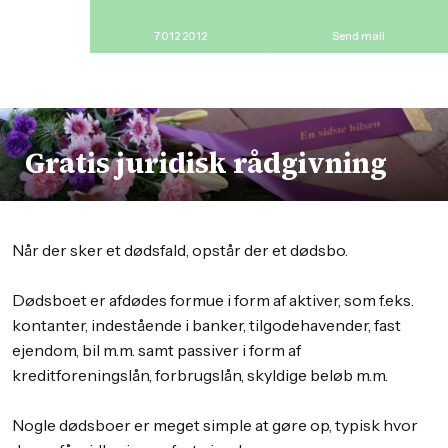
70 12 20 12
Send mail
Gratis juridisk rådgivning​
​Når der sker et dødsfald, opstår der et dødsbo.
Dødsboet er afdødes formue i form af aktiver, som f.eks.
kontanter, indestående i banker, tilgodehavender, fast
ejendom, bil m.m. samt passiver i form af
kreditforeningslån, forbrugslån, skyldige beløb m.m.
Nogle dødsboer er meget simple at gøre op, typisk hvor