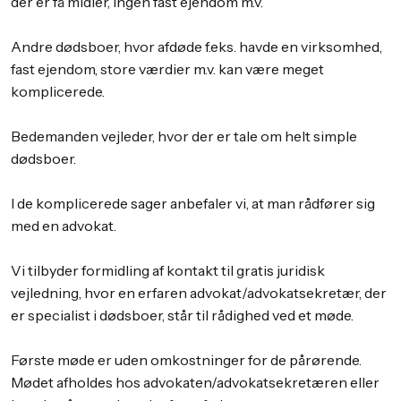
der er få midler, ingen fast ejendom m.v.
Andre dødsboer, hvor afdøde f.eks. havde en virksomhed,
fast ejendom, store værdier m.v. kan være meget
komplicerede.
​Bedemanden vejleder, hvor der er tale om helt simple
dødsboer.
I de komplicerede sager anbefaler vi, at man rådfører sig
med en advokat.
Vi tilbyder formidling af kontakt til gratis juridisk
vejledning, hvor en erfaren advokat/advokatsekretær, der
er specialist i dødsboer, står til rådighed ved et møde.
Første møde er uden omkostninger for de pårørende.
Mødet afholdes hos advokaten/advokatsekretæren eller