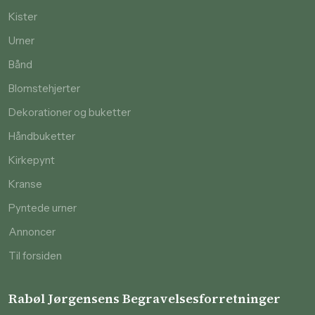
Kister
Urner
Bånd
Blomstehjerter
Dekorationer og buketter
Håndbuketter
Kirkepynt
Kranse
Pyntede urner
Annoncer
Til forsiden
Rabøl Jørgensens Begravelsesforretninger